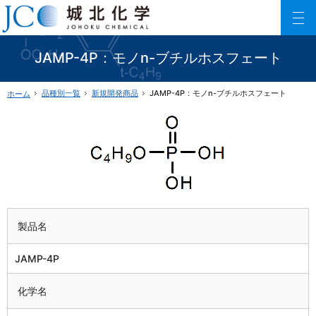
150以上に及ぶリン酸エステル化合物を利用した製品数でご要望にお応えします。
ファインケミカル製品の専門メーカー 城北化学工業株式会社
JAMP-4P：モノn-ブチルホスフェート
品種別一覧
新規開発商品
JAMP-4P：モノn-ブチルホスフェート
ホーム
製品名
JAMP-4P
化学名