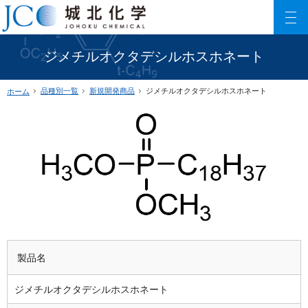
150以上に及ぶリン酸エステル化合物を利用した製品数でご要望にお応えします。
ファインケミカル製品の専門メーカー 城北化学工業株式会社
ジメチルオクタデシルホスホネート
品種別一覧
新規開発商品
ジメチルオクタデシルホスホネート
ホーム
製品名
ジメチルオクタデシルホスホネート