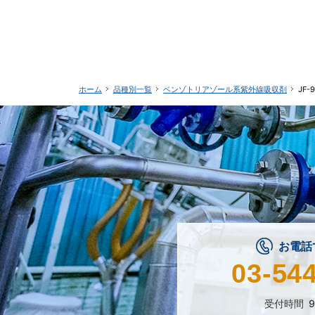
品種別一覧
ベンゾトリアゾール系
紫外線吸収剤
JF
ホーム
お電話
03-54
受付時間
9