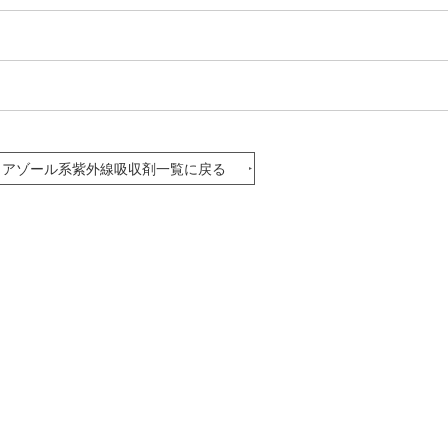
リアゾール系
紫外線吸収剤
一覧に戻る