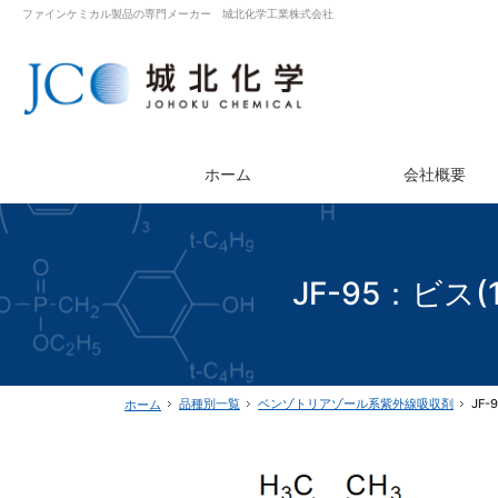
ファインケミカル製品の専門メーカー 城北化学工業株式会社
ホーム
会社概要
JF-95：ビス
品種別一覧
ベンゾトリアゾール系
紫外線吸収剤
JF
ホーム