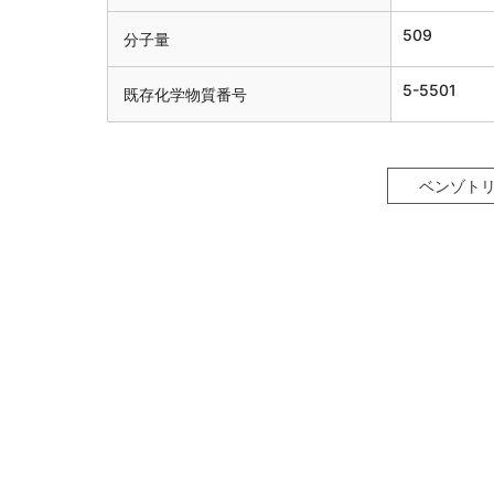
509
分子量
5-5501
既存化学物質番号
ベンゾト