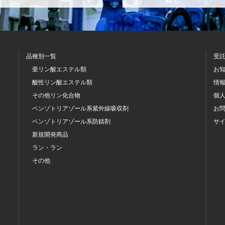
品種別一覧
受
亜リン酸エステル類
お
酸性リン酸エステル類
情
その他リン化合物
個
ベンゾトリアゾール系
紫外線吸収剤
お
ベンゾトリアゾール系
防錆剤
サ
新規開発商品
ラン・ラン
その他