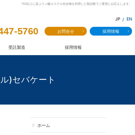
150以上に及ぶリン酸エステル化合物を利用した製品数でご要望にお応えします。
JP
EN
447-5760
お問合せ
採用情報
受託製造
採用情報
リジル)セバケート
JF-95：ビス(
ホーム