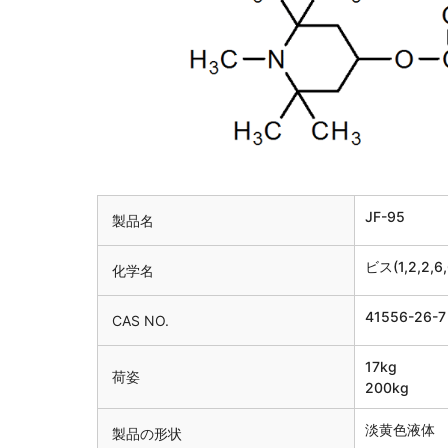
JF-95
製品名
ビス(1,2,
化学名
41556-26-7
CAS NO.
17kg
荷姿
200kg
淡黄色液体
製品の形状