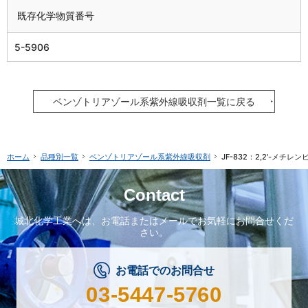
既存化学物質番号
5-5906
ベンゾトリアゾール系
紫外線吸収剤
一覧に戻る
品種別一覧
ベンゾトリアゾール系
紫外線吸収剤
JF-832：2,2'-メチレ
ホーム
Contact
城北化学工業へは、
お電話またはメールで
お気軽にお問合せくだ
さい。
お電話でのお問合せ
03-5447-5760