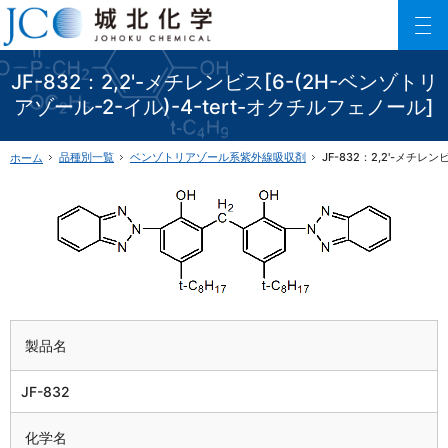
150以上に及ぶリン酸エステル化合物を利用した製品数でご要望にお応えします。
ファインケミカル製品の専門メーカー 城北化学工業株式会社
JF-832：2,2'-メチレンビス[6-(2H-ベンゾトリ
アゾール-2-イル)-4-tert-オクチルフェノール]
品種別一覧
ベンゾトリアゾール系
紫外線吸収剤
JF-832：2,2'-メチレ
ホーム
製品名
JF-832
化学名