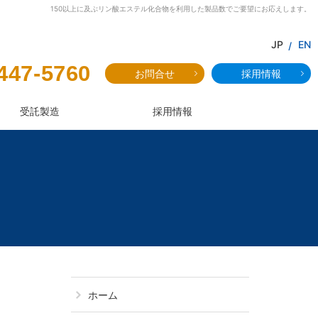
150以上に及ぶリン酸エステル化合物を利用した製品数でご要望にお応えします。
JP
EN
447-5760
お問合せ
採用情報
受託製造
採用情報
DBP：ジブチ
ホーム