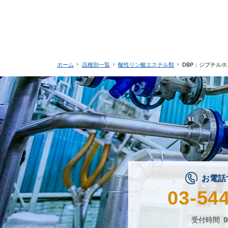
品種別一覧
酸性リン酸エステル類
DBP：ジブチル
ホーム
お電話
03-54
受付時間
9