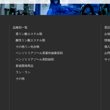
品種別一覧
受
亜リン酸エステル類
お
酸性リン酸エステル類
情
その他リン化合物
個
ベンゾトリアゾール系
紫外線吸収剤
お
ベンゾトリアゾール系
防錆剤
サ
新規開発商品
ラン・ラン
その他