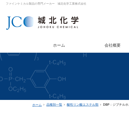
ファインケミカル製品の専門メーカー 城北化学工業株式会社
ホーム
会社概要
品種別一覧
酸性リン酸エステル類
DBP：ジブチル
ホーム