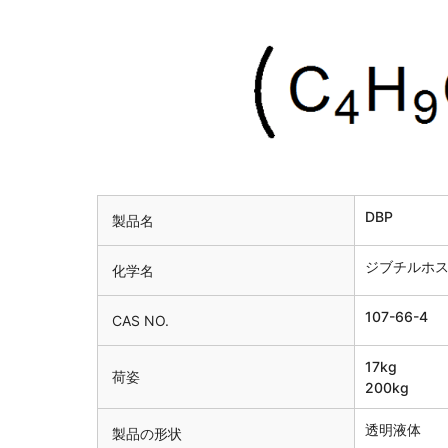
DBP
製品名
ジブチルホ
化学名
107-66-4
CAS NO.
17kg
荷姿
200kg
透明液体
製品の形状