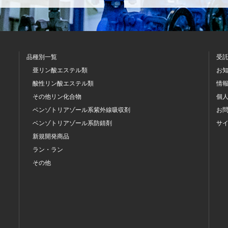
品種別一覧
受
亜リン酸エステル類
お
酸性リン酸エステル類
情
その他リン化合物
個
ベンゾトリアゾール系
紫外線吸収剤
お
ベンゾトリアゾール系
防錆剤
サ
新規開発商品
ラン・ラン
その他