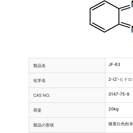
JF-83
製品名
2-(2'-ヒ
化学名
3147-75-9
CAS NO.
20kg
荷姿
微黄白色粉
製品の形状