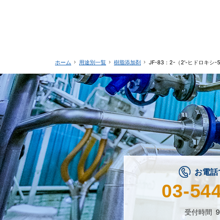
用途別一覧
樹脂添加剤
JF-83：2-（2'-ヒドロキシ
ホーム
お電話
03-54
受付時間
9