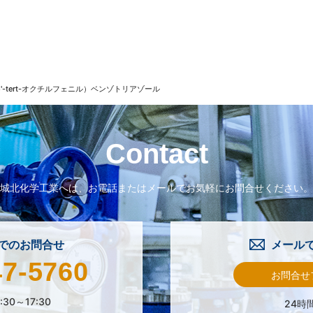
-5'-tert-オクチルフェニル）ベンゾトリアゾール
Contact
城北化学工業へは、
お電話またはメールで
お気軽にお問合せください。
でのお問合せ
メール
47-5760
お問合せ
:30～17:30
24時