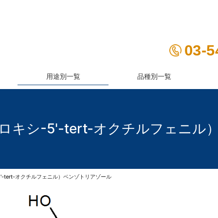
03-5
用途別一覧
品種別一覧
紫外線吸収剤
防錆剤
-ヒドロキシ-5'-tert-オクチルフェ
-5'-tert-オクチルフェニル）ベンゾトリアゾール