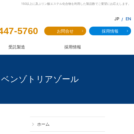
150以上に及ぶリン酸エステル化合物を利用した製品数でご要望にお応えします。
JP
EN
447-5760
お問合せ
採用情報
受託製造
採用情報
ニル）ベンゾトリアゾール
JF-83：2-（
ホーム