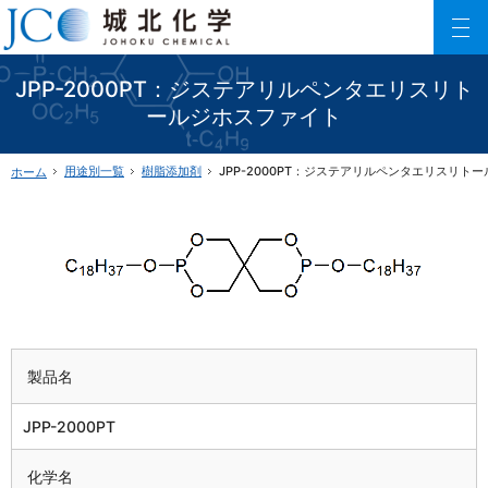
150以上に及ぶリン酸エステル化合物を利用した製品数でご要望にお応えします。
ファインケミカル製品の専門メーカー 城北化学工業株式会社
JPP-2000PT：ジステアリルペンタエリスリト
ールジホスファイト
用途別一覧
樹脂添加剤
JPP-2000PT：ジステアリルペンタエリスリト
ホーム
製品名
JPP-2000PT
化学名