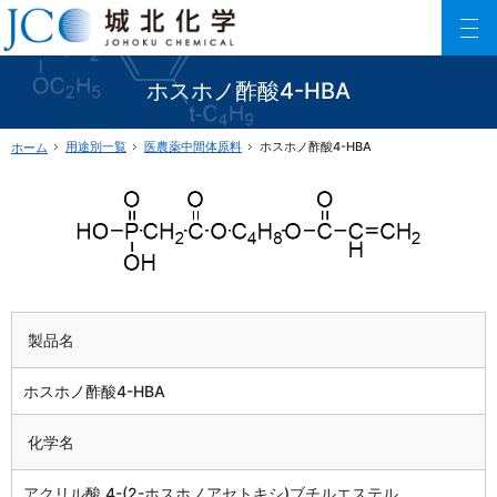
150以上に及ぶリン酸エステル化合物を利用した製品数でご要望にお応えします。
ファインケミカル製品の専門メーカー 城北化学工業株式会社
ホスホノ酢酸4-HBA
用途別一覧
医農薬中間体原料
ホスホノ酢酸4-HBA
ホーム
製品名
ホスホノ酢酸4-HBA
化学名
アクリル酸 4-(2-ホスホノアセトキシ)ブチルエステル