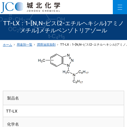
150以上に及ぶリン酸エステル化合物を利用した製品数でご要望にお応えします。
ファインケミカル製品の専門メーカー 城北化学工業株式会社
TT-LX：1-[N,N-ビス(2-エチルヘキシル)アミノ
メチル]メチルベンゾトリアゾール
用途別一覧
潤滑油添加剤
TT-LX：1-[N,N-ビス(2-エチルヘキシル)
ホーム
製品名
TT-LX
化学名