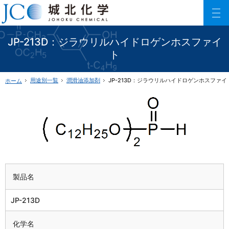
150以上に及ぶリン酸エステル化合物を利用した製品数でご要望にお応えします。
ファインケミカル製品の専門メーカー 城北化学工業株式会社
JP-213D：ジラウリルハイドロゲンホスファイ
ト
用途別一覧
潤滑油添加剤
JP-213D：ジラウリルハイドロゲンホスファイ
ホーム
製品名
JP-213D
化学名