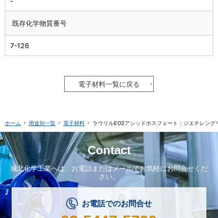
-
既存化学物質番号
7-126
電子材料一覧に戻る
用途別一覧
電子材料
ラウリルEO2アシッドホスフェート：ジエチレン
ホーム
Contact
城北化学工業へは、
お電話またはメールで
お気軽にお問合せくだ
さい。
お電話でのお問合せ