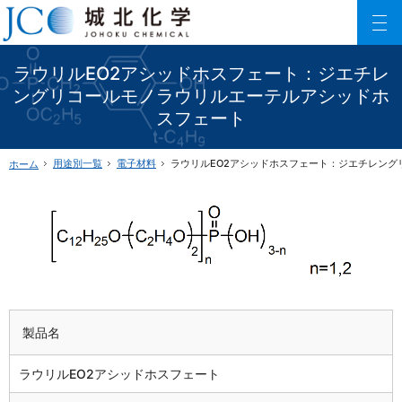
150以上に及ぶリン酸エステル化合物を利用した製品数でご要望にお応えします。
ファインケミカル製品の専門メーカー 城北化学工業株式会社
ラウリルEO2アシッドホスフェート：ジエチレ
ングリコールモノラウリルエーテルアシッドホ
スフェート
用途別一覧
電子材料
ラウリルEO2アシッドホスフェート：ジエチレン
ホーム
製品名
ラウリルEO2アシッドホスフェート