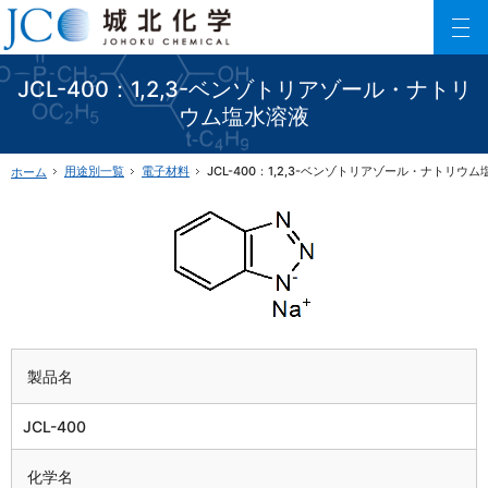
150以上に及ぶリン酸エステル化合物を利用した製品数でご要望にお応えします。
ファインケミカル製品の専門メーカー 城北化学工業株式会社
JCL-400：1,2,3-ベンゾトリアゾール・ナトリ
ウム塩水溶液
用途別一覧
電子材料
JCL-400：1,2,3-ベンゾトリアゾール・ナトリウ
ホーム
製品名
JCL-400
化学名