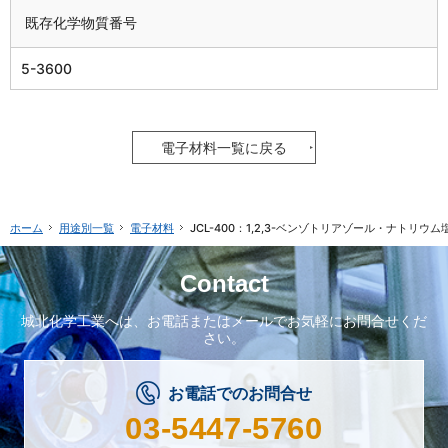
既存化学物質番号
5-3600
電子材料一覧に戻る
用途別一覧
電子材料
JCL-400：1,2,3-ベンゾトリアゾール・ナトリウ
ホーム
Contact
城北化学工業へは、
お電話またはメールで
お気軽にお問合せくだ
さい。
お電話でのお問合せ
03-5447-5760