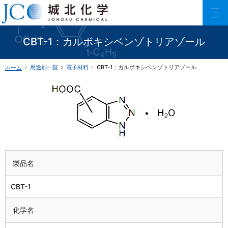
150以上に及ぶリン酸エステル化合物を利用した製品数でご要望にお応えします。
ファインケミカル製品の専門メーカー 城北化学工業株式会社
CBT-1：カルボキシベンゾトリアゾール
用途別一覧
電子材料
CBT-1：カルボキシベンゾトリアゾール
ホーム
製品名
CBT-1
化学名