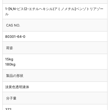
1-[N,N-ビス(2-エチルヘキシル)アミノメチル]ベンゾトリアゾー
ル
CAS NO.
80301-64-0
荷姿
15kg
180kg
製品の形状
淡黄色透明液体
分子量
372