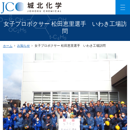
150以上に及ぶリン酸エステル化合物を利用した製品数でご要望にお応えします。
ファインケミカル製品の専門メーカー 城北化学工業株式会社
女子プロボクサー 松田恵里選手 いわき工場訪
問
お知らせ
女子プロボクサー 松田恵里選手 いわき工場訪問
ホーム