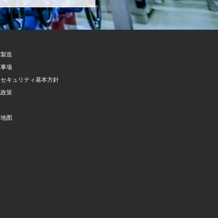
託製造
意事项
報セキュリティ基本方針
隐政策
询
站地图