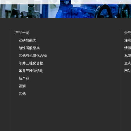
产品一览
受
亚磷酸酯类
注
酸性磷酸酯类
情
其他有机磷化合物
私
苯并三唑化合物
查
苯并三唑防锈剂
网
新产品
蓝润
其他