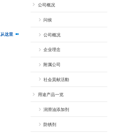
公司概况
问侯
面从这里
「企業版ふるさと納税／いわき市地
公司概况
企业理念
附属公司
社会貢献活動
用途产品一览
润滑油添加剂
防锈剂