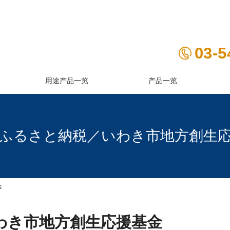
03-5
用途产品一览
产品一览
ふるさと納税／いわき市地方創生
金
わき市地方創生応援基金