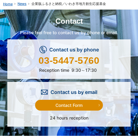
News
企業版ふるさと納税／いわき市地方創生応援基金
Home
Contact
Please feel free to contact us by phone or email.
Contact us by phone
03-5447-5760
Reception time
9:30～17:30
Contact us by email
Contact Form
24 hours reception