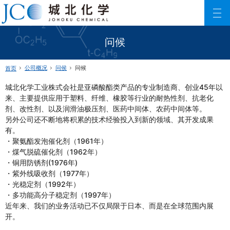
城北化学工业株式会社
ファインケミカル製品の専門メーカー 城北化学工業株式会社
问候
公司概况
问侯
问候
首页
城北化学工业株式会社是亚磷酸酯类产品的专业制造商、创业45年以
来、主要提供应用于塑料、纤维、橡胶等行业的耐热性剂、抗老化
剂、改性剂、以及润滑油极压剂、医药中间体、农药中间体等。
另外公司还不断地将积累的技术经验投入到新的领域、其开发成果
有。
・聚氨酯发泡催化剂（1961年）
・煤气脱硫催化剂（1962年）
・铜用防锈剂(1976年)
・紫外线吸收剂（1977年）
・光稳定剂（1992年）
・多功能高分子稳定剂（1997年）
近年来、我们的业务活动已不仅局限于日本、而是在全球范围内展
开。