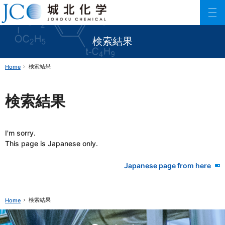
Johoku Chemical
ファインケミカル製品の専門メーカー 城北化学工業株式会社
検索結果
検索結果
Home
検索結果
I'm sorry.
This page is Japanese only.
Japanese page from here
検索結果
Home