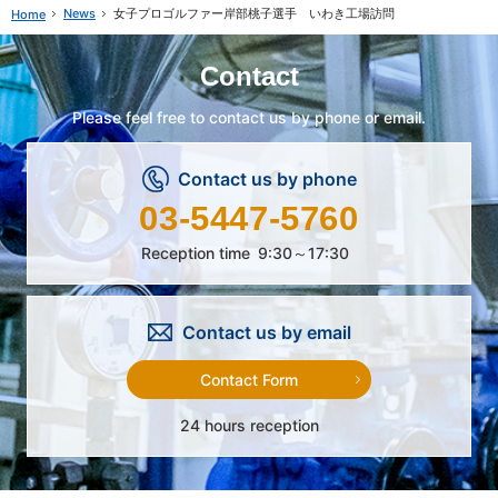
News
女子プロゴルファー岸部桃子選手 いわき工場訪問
Home
Contact
Please feel free to contact us by phone or email.
Contact us by phone
03-5447-5760
Reception time
9:30～17:30
Contact us by email
Contact Form
24 hours reception