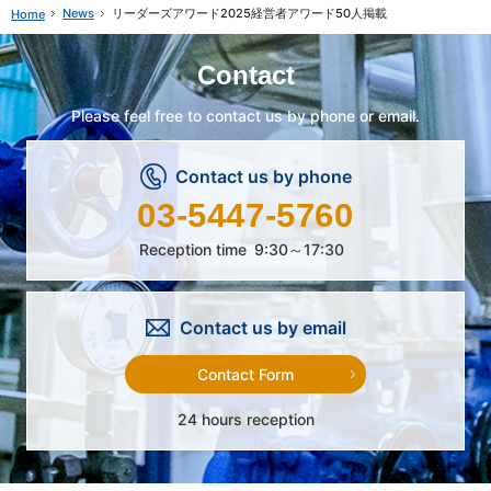
News
リーダーズアワード2025経営者アワード50人掲載
Home
Contact
Please feel free to contact us by phone or email.
Contact us by phone
03-5447-5760
Reception time
9:30～17:30
Contact us by email
Contact Form
24 hours reception