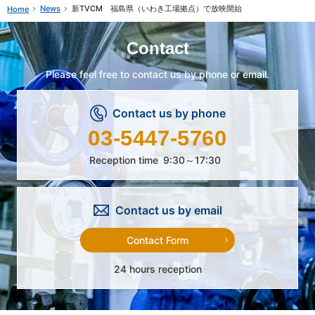
News
新TVCM 福島県（いわき工場拠点）で放映開始
Home
Contact
Please feel free to contact us by phone or email.
Contact us by phone
03-5447-5760
Reception time
9:30～17:30
Contact us by email
Contact Form
24 hours reception