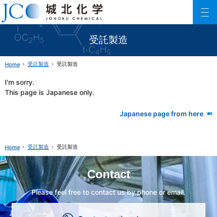
Johoku Chemical
ファインケミカル製品の専門メーカー 城北化学工業株式会社
受託製造
受託製造
受託製造
Home
I'm sorry.
This page is Japanese only.
Japanese page from here
受託製造
受託製造
Home
Contact
Please feel free to contact us by phone or email.