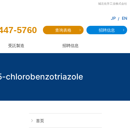
城北化学工业株式会社
JP
EN
447-5760
查询表格
招聘信息
受託製造
招聘信息
5-chlorobenzotriazole
JF-79：2-(2'-H
首页