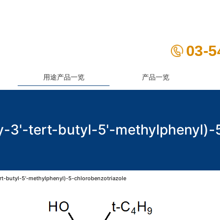
03-5
用途产品一览
产品一览
3'-tert-butyl-5'-methylphenyl)-
rt-butyl-5'-methylphenyl)-5-chlorobenzotriazole