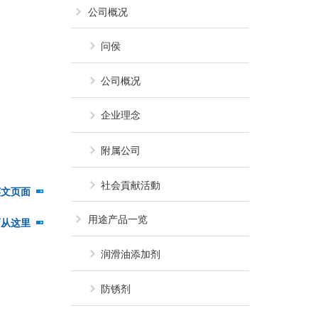
公司概况
问侯
公司概况
企业理念
附属公司
社会貢献活動
英文页面
「JF-79：2-(2'-Hydroxy-3'-tert-butyl-5'
用途产品一览
面从这里
「JF-79：2-(2'-ヒドロキシ-3'
润滑油添加剂
防锈剂