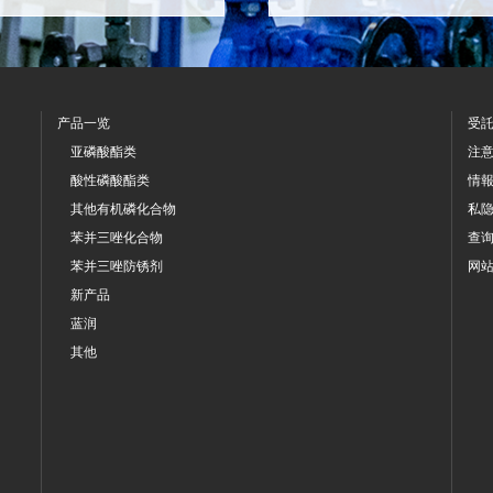
产品一览
受
亚磷酸酯类
注
酸性磷酸酯类
情
其他有机磷化合物
私
苯并三唑化合物
查
苯并三唑防锈剂
网
新产品
蓝润
其他