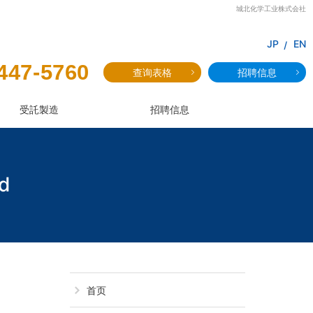
城北化学工业株式会社
JP
EN
447-5760
查询表格
招聘信息
受託製造
招聘信息
id
11-Hydroxyund
首页