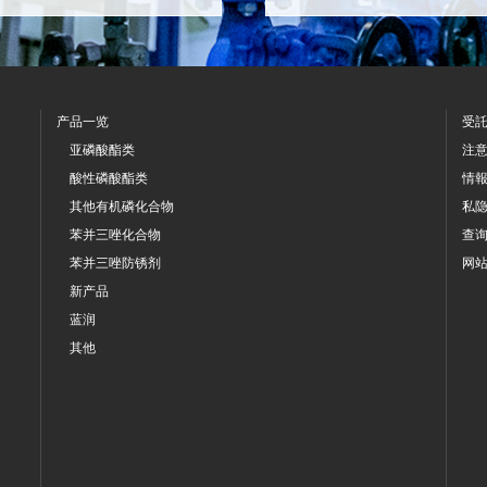
产品一览
受
亚磷酸酯类
注
酸性磷酸酯类
情
其他有机磷化合物
私
苯并三唑化合物
查
苯并三唑防锈剂
网
新产品
蓝润
其他