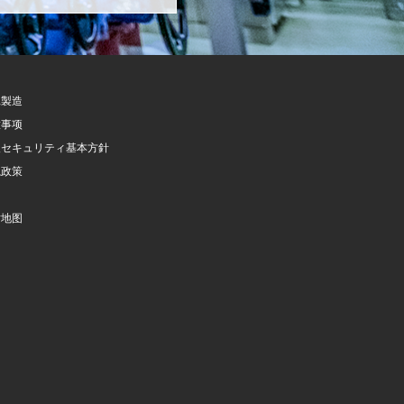
託製造
意事项
報セキュリティ基本方針
隐政策
询
站地图