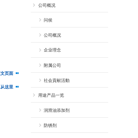
公司概况
问侯
公司概况
企业理念
附属公司
英文页面
「11-Hydroxyundecylphosphonic acid」
社会貢献活動
面从这里
「11-ヒドロキシウンデシルホスホ
用途产品一览
润滑油添加剂
防锈剂