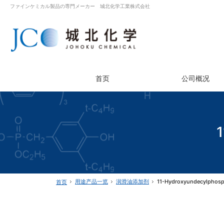
ファインケミカル製品の専門メーカー 城北化学工業株式会社
首页
公司概况
1
用途产品一览
润滑油添加剂
11-Hydroxyundecylphosp
首页