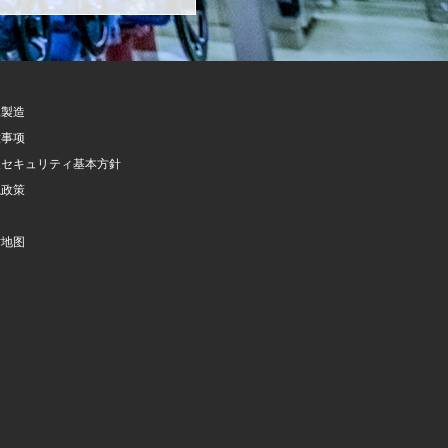
託製造
意事项
報セキュリティ基本方針
隐政策
询
站地图