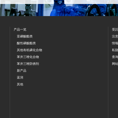
产品一览
受
亚磷酸酯类
注
酸性磷酸酯类
情
其他有机磷化合物
私
苯并三唑化合物
查
苯并三唑防锈剂
网
新产品
蓝润
其他