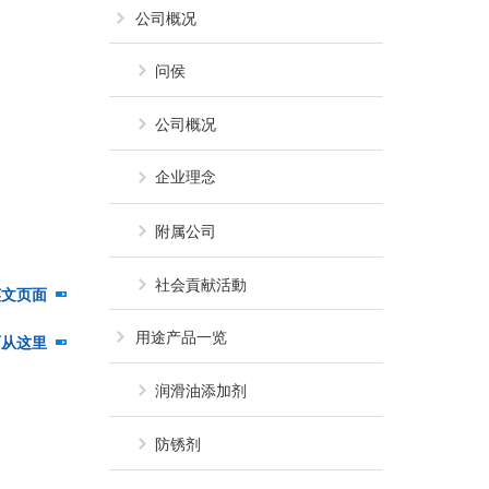
公司概况
问侯
公司概况
企业理念
附属公司
社会貢献活動
英文页面
「JAMP-514：Mono(2-Hydroxyethyl meth
用途产品一览
面从这里
「JAMP-514：モノ(2-ヒドロ
润滑油添加剂
防锈剂