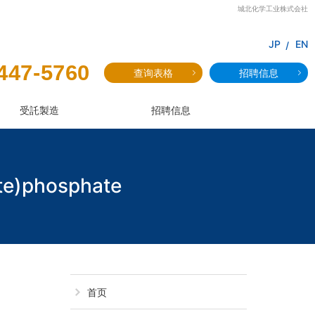
城北化学工业株式会社
JP
EN
447-5760
查询表格
招聘信息
受託製造
招聘信息
te)phosphate
JAMP-514：Mon
首页