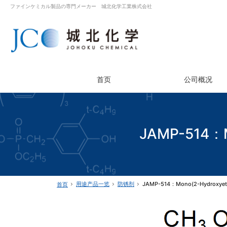
ファインケミカル製品の専門メーカー 城北化学工業株式会社
首页
公司概况
JAMP-514：Mo
用途产品一览
防锈剂
JAMP-514：Mono(2-Hydroxyethy
首页