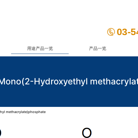
03-5
用途产品一览
产品一览
no(2-Hydroxyethyl methacryla
l methacrylate)phosphate