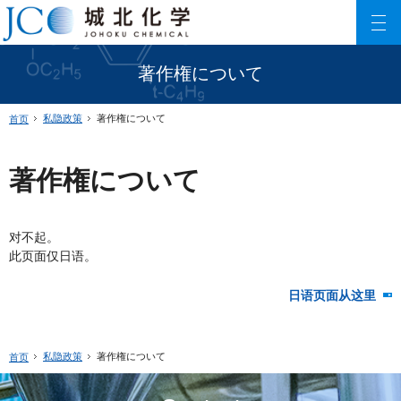
城北化学工业株式会社
ファインケミカル製品の専門メーカー 城北化学工業株式会社
著作権について
私隐政策
著作権について
首页
著作権について
对不起。
此页面仅日语。
日语页面从这里
私隐政策
著作権について
首页